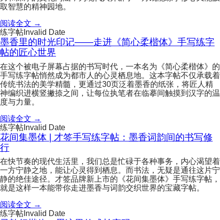
取智慧的精神园地。
阅读全文 →
练字帖
Invalid Date
墨香里的时光印记——走进《简心柔楷体》手写练字
帖的匠心世界
在这个被电子屏幕占据的书写时代，一本名为《简心柔楷体》的
手写练字帖悄然成为都市人的心灵栖息地。这本字帖不仅承载着
传统书法的美学精髓，更通过30页泛着墨香的纸张，将匠人精
神编织进横竖撇捺之间，让每位执笔者在临摹间触摸到汉字的温
度与力量。
阅读全文 →
练字帖
Invalid Date
花间集墨体 | 才签手写练字帖：墨香词韵间的书写修
行
在快节奏的现代生活里，我们总是忙碌于各种事务，内心渴望着
一方宁静之地，能让心灵得到栖息。而书法，无疑是通往这片宁
静的绝佳途径。才签品牌新上市的《花间集墨体》手写练字帖，
就是这样一本能带你走进墨香与词韵交织世界的宝藏字帖。
阅读全文 →
练字帖
Invalid Date