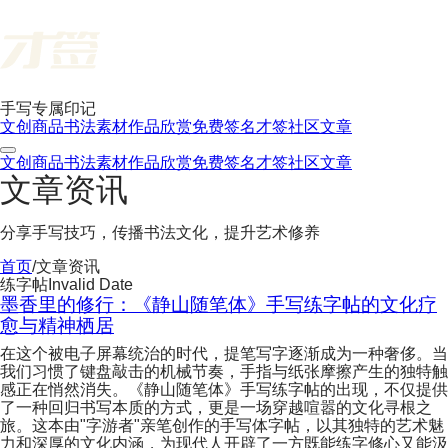
手写专属印记
文创商品
书法素材
作品欣赏
免费签名
才签社区
文章
文创商品
书法素材
作品欣赏
免费签名
才签社区
文章
文章资讯
分享手写技巧，传播书法文化，提升艺术修养
首页
/
文章资讯
练字帖
Invalid Date
墨香里的修行：《静山随笔体》手写练字帖的文化疗
愈与精神栖居
在这个被电子屏幕统治的时代，提笔写字逐渐成为一种奢侈。当
我们习惯了键盘敲击的机械节奏，手指与纸张摩擦产生的独特触
感正在悄然消失。《静山随笔体》手写练字帖的出现，不仅提供
了一种回归书写本质的方式，更是一场穿越喧嚣的文化寻根之
旅。这本由"字游者"亲笔创作的手写体字帖，以其独特的艺术魅
力和深厚的文化内涵，为现代人开辟了一方既能练字修心又能汲