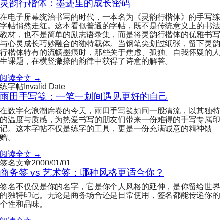
灵韵行楷体：墨迹里的成长密码
在电子屏幕统治书写的时代，一本名为《灵韵行楷体》的手写练
字帖悄然走红。这本看似普通的字帖，既不是传统意义上的书法
教材，也不是简单的励志语录集，而是将灵韵行楷体的优雅书写
与心灵成长巧妙融合的独特载体。当钢笔尖划过纸张，留下灵韵
行楷体特有的流畅墨痕时，那些关于焦虑、孤独、自我怀疑的人
生课题，在横竖撇捺的韵律中获得了诗意的解答。
阅读全文 →
练字帖
Invalid Date
雨田手写笺：一笔一划间遇见更好的自己
在数字化浪潮席卷的今天，雨田手写笺如同一股清流，以其独特
的温度与质感，为热爱书写的朋友们带来一份难得的手写专属印
记。这本字帖不仅是练字的工具，更是一份充满诚意的精神馈
赠。
阅读全文 →
签名文章
2000/01/01
商务签 vs 艺术签：哪种风格更适合你？
签名不仅仅是你的名字，它是你个人风格的延伸，是你留给世界
的独特印记。无论是商务场合还是日常使用，签名都能传递你的
个性和品味。