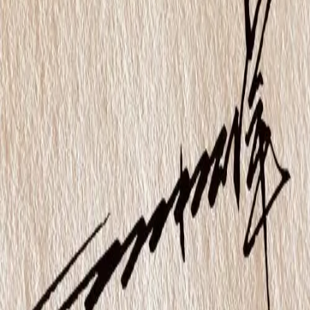
式签
行草签
商务签
极简签
花体签
意象签
设计师信息
行云文创
首席签约设计师。书法功底、先锋设计、美学思维、知性服务。
小众的、高级的，已累计服务100万+客户。
立即购买
商品详情
签名风格
商品详情
纸上设计的陈代珏示范签。赠送9-12款不同风格签名图，可选4
款进行微调。选择其中四款做详细书写视频讲解，此套餐全国包
邮草稿纸，下单后需二次确认
9-12种风格是商务签，托底签，花体签，意象签，竖版签，个性
签，极简签，长横签，一笔签。 囊括各种种类的签名样式（你
能想到的、不能想到的造型款式都会有）。 让您的签字在工
作、生活、学习的场合中游刃有余。 当你签字那一刹那，就会